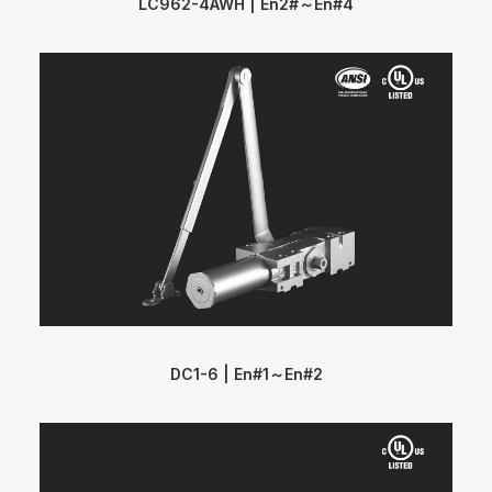
LC962-4AWH | En2#～En#4
DC1-6 | En#1～En#2