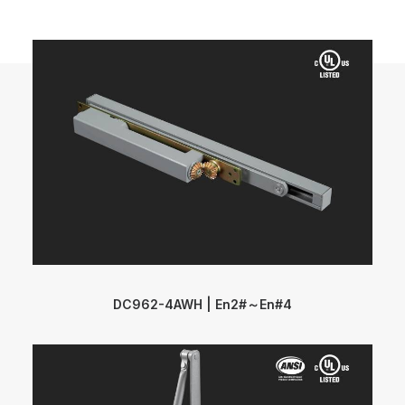
DC962-4AWH | En2#～En#4