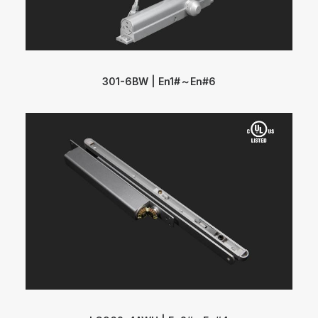
301-6BW | En1#～En#6